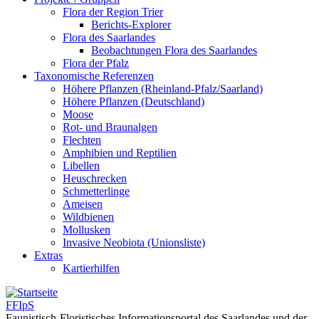
Flora der Region Trier
Berichts-Explorer
Flora des Saarlandes
Beobachtungen Flora des Saarlandes
Flora der Pfalz
Taxonomische Referenzen
Höhere Pflanzen (Rheinland-Pfalz/Saarland)
Höhere Pflanzen (Deutschland)
Moose
Rot- und Braunalgen
Flechten
Amphibien und Reptilien
Libellen
Heuschrecken
Schmetterlinge
Ameisen
Wildbienen
Mollusken
Invasive Neobiota (Unionsliste)
Extras
Kartierhilfen
FFIpS
Faunistisch-Floristisches Informationsportal des Saarlandes und der