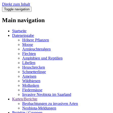
Direkt zum Inhalt
Toggle navigation
Main navigation
Startseite
Dateneingabe
Höhere Pflanzen
Moose
Armleuchteralgen
Flechten
Amphibien und Reptilien
Libellen
Heuschrecken
Schmetterlinge
Ameisen
Wildbienen
Mollusken
Fledermäuse
Invasive Neobiota im Saarland
Karten/Berichte
Beobachtungen zu invasiven Arten
Neobiota-Meldungen
Projekte / Gruppen