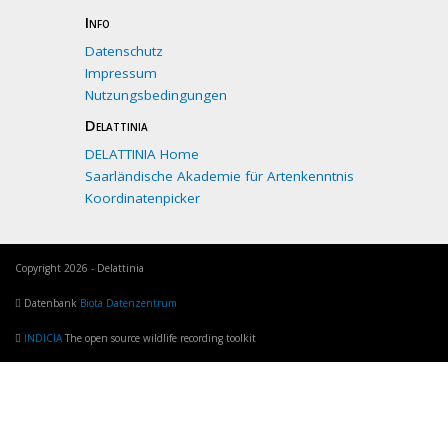
Info
Datenschutz
Impressum
Nutzungsbedingungen
Delattinia
DELATTINIA Home
Saarländische Akademie für Artenkenntnis
Koordinatenpicker
Copyright 2026 - Delattinia
Datenbank
Biota Datenzentrum
INDICIA
The open source wildlife recording toolkit