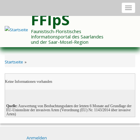
Direkt
Toggl
zum
FFIpS
navig
Inhalt
Faunistisch-Floristisches
Informationsportal des Saarlandes
und der Saar-Mosel-Region
Startseite
Pfadnavigation
Keine Informationen vorhanden
Quelle:
Auswertung von Beobachtungsdaten der letzten 6 Monate auf Grundlage der
EU-Unionsliste der invasiven Arten (Verordnung (EU) Nr. 1143/2014 über invasive
Arten)
Anmelden