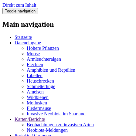
Direkt zum Inhalt
Toggle navigation
Main navigation
Startseite
Dateneingabe
Höhere Pflanzen
Moose
Armleuchteralgen
Flechten
Amphibien und Reptilien
Libellen
Heuschrecken
Schmetterlinge
Ameisen
Wildbienen
Mollusken
Fledermäuse
Invasive Neobiota im Saarland
Karten/Berichte
Beobachtungen zu invasiven Arten
Neobiota-Meldungen
Projekte / Gruppen