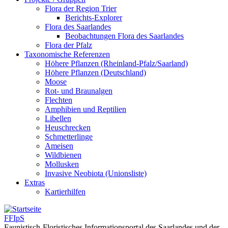
Flora der Region Trier
Berichts-Explorer
Flora des Saarlandes
Beobachtungen Flora des Saarlandes
Flora der Pfalz
Taxonomische Referenzen
Höhere Pflanzen (Rheinland-Pfalz/Saarland)
Höhere Pflanzen (Deutschland)
Moose
Rot- und Braunalgen
Flechten
Amphibien und Reptilien
Libellen
Heuschrecken
Schmetterlinge
Ameisen
Wildbienen
Mollusken
Invasive Neobiota (Unionsliste)
Extras
Kartierhilfen
FFIpS
Faunistisch-Floristisches Informationsportal des Saarlandes und der