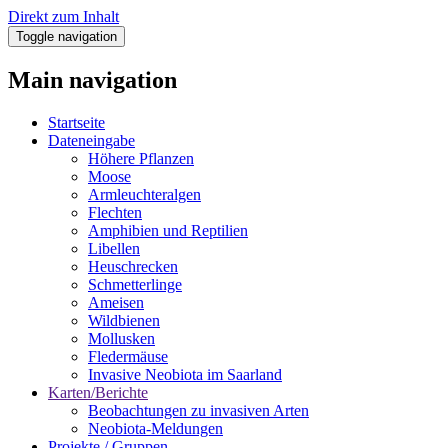
Direkt zum Inhalt
Toggle navigation
Main navigation
Startseite
Dateneingabe
Höhere Pflanzen
Moose
Armleuchteralgen
Flechten
Amphibien und Reptilien
Libellen
Heuschrecken
Schmetterlinge
Ameisen
Wildbienen
Mollusken
Fledermäuse
Invasive Neobiota im Saarland
Karten/Berichte
Beobachtungen zu invasiven Arten
Neobiota-Meldungen
Projekte / Gruppen