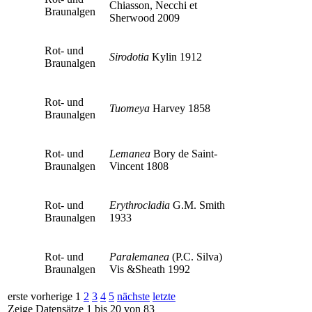
Chiasson, Necchi et
Braunalgen
Sherwood 2009
Rot- und
Sirodotia
Kylin 1912
Braunalgen
Rot- und
Tuomeya
Harvey 1858
Braunalgen
Rot- und
Lemanea
Bory de Saint-
Braunalgen
Vincent 1808
Rot- und
Erythrocladia
G.M. Smith
Braunalgen
1933
Rot- und
Paralemanea
(P.C. Silva)
Braunalgen
Vis &Sheath 1992
erste
vorherige
1
2
3
4
5
nächste
letzte
Zeige Datensätze 1 bis 20 von 83