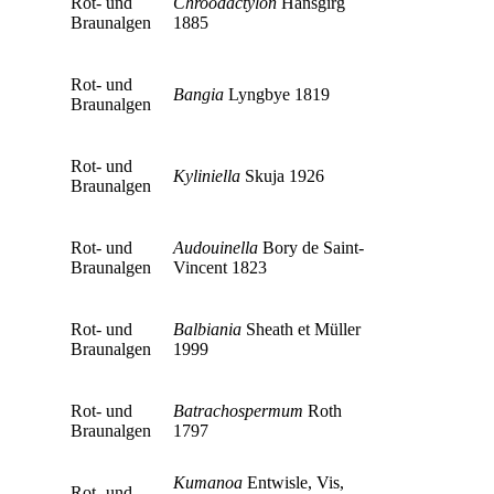
Rot- und
Chroodactylon
Hansgirg
Braunalgen
1885
Rot- und
Bangia
Lyngbye 1819
Braunalgen
Rot- und
Kyliniella
Skuja 1926
Braunalgen
Rot- und
Audouinella
Bory de Saint-
Braunalgen
Vincent 1823
Rot- und
Balbiania
Sheath et Müller
Braunalgen
1999
Rot- und
Batrachospermum
Roth
Braunalgen
1797
Kumanoa
Entwisle, Vis,
Rot- und