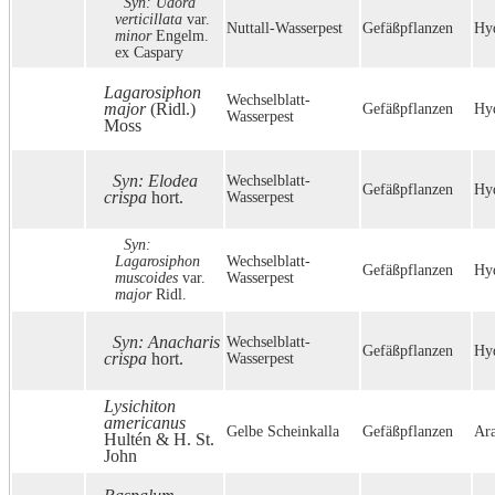
Syn: Udora
verticillata
var.
Nuttall-Wasserpest
Gefäßpflanzen
Hyd
minor
Engelm.
ex Caspary
Lagarosiphon
Wechselblatt-
major
(Ridl.)
Gefäßpflanzen
Hyd
Wasserpest
Moss
Syn: Elodea
Wechselblatt-
Gefäßpflanzen
Hyd
crispa
hort.
Wasserpest
Syn:
Lagarosiphon
Wechselblatt-
Gefäßpflanzen
Hyd
muscoides
var.
Wasserpest
major
Ridl.
Syn: Anacharis
Wechselblatt-
Gefäßpflanzen
Hyd
crispa
hort.
Wasserpest
Lysichiton
americanus
Gelbe Scheinkalla
Gefäßpflanzen
Ar
Hultén & H. St.
John