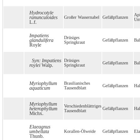
Hydrocotyle
Api
ranunculoides
Großer Wassernabel
Gefäßpflanzen
Umb
L.f.
Impatiens
Drüsiges
glandulifera
Gefäßpflanzen
Bal
Springkraut
Royle
Syn: Impatiens
Drüsiges
Gefäßpflanzen
Bal
roylei
Walp.
Springkraut
Myriophyllum
Brasilianisches
Gefäßpflanzen
Hal
aquaticum
Tausendblatt
Myriophyllum
Verschiedenblättriges
heterophyllum
Gefäßpflanzen
Hal
Tausendblatt
Michx.
Elaeagnus
umbellata
Korallen-Ölweide
Gefäßpflanzen
Ela
Thunb.