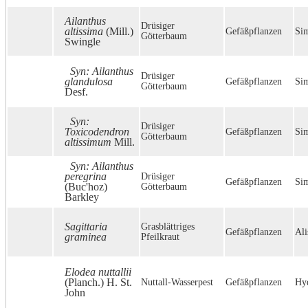
Ailanthus
Drüsiger
altissima
(Mill.)
Gefäßpflanzen
Si
Götterbaum
Swingle
Syn: Ailanthus
Drüsiger
glandulosa
Gefäßpflanzen
Si
Götterbaum
Desf.
Syn:
Drüsiger
Toxicodendron
Gefäßpflanzen
Si
Götterbaum
altissimum
Mill.
Syn: Ailanthus
peregrina
Drüsiger
Gefäßpflanzen
Si
(Buc'hoz)
Götterbaum
Barkley
Sagittaria
Grasblättriges
Gefäßpflanzen
Ali
graminea
Pfeilkraut
Elodea nuttallii
(Planch.) H. St.
Nuttall-Wasserpest
Gefäßpflanzen
Hyd
John