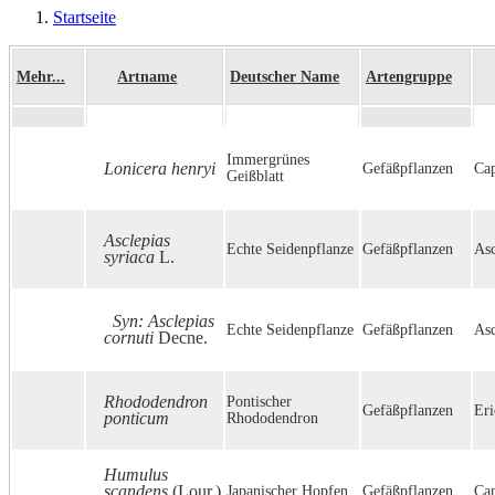
User
Startseite
account
Pfadnavigation
menu
Mehr...
Artname
Deutscher Name
Artengruppe
Immergrünes
Lonicera henryi
Gefäßpflanzen
Cap
Geißblatt
Asclepias
Echte Seidenpflanze
Gefäßpflanzen
Asc
syriaca
L.
Syn: Asclepias
Echte Seidenpflanze
Gefäßpflanzen
Asc
cornuti
Decne.
Rhododendron
Pontischer
Gefäßpflanzen
Eri
ponticum
Rhododendron
Humulus
scandens
(Lour.)
Japanischer Hopfen
Gefäßpflanzen
Ca