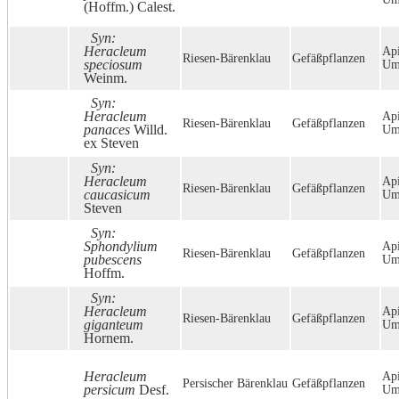
(Hoffm.) Calest.
Syn:
Heracleum
Api
Riesen-Bärenklau
Gefäßpflanzen
speciosum
Umb
Weinm.
Syn:
Heracleum
Api
Riesen-Bärenklau
Gefäßpflanzen
panaces
Willd.
Umb
ex Steven
Syn:
Heracleum
Api
Riesen-Bärenklau
Gefäßpflanzen
caucasicum
Umb
Steven
Syn:
Sphondylium
Api
Riesen-Bärenklau
Gefäßpflanzen
pubescens
Umb
Hoffm.
Syn:
Heracleum
Api
Riesen-Bärenklau
Gefäßpflanzen
giganteum
Umb
Hornem.
Heracleum
Api
Persischer Bärenklau
Gefäßpflanzen
persicum
Desf.
Umb