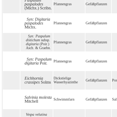
Paspalum
paspalodes
Pfannengras
Gefäßpflanzen
(Michx.) Scribn.
Syn: Digitaria
paspalodes
Pfannengras
Gefäßpflanzen
Michx.
Syn: Paspalum
distichum
subsp.
Pfannengras
Gefäßpflanzen
digitaria
(Poir.)
Asch. & Graebn.
Syn: Paspalum
Pfannengras
Gefäßpflanzen
digitaria
Poir.
Eichhornia
Dickstielige
Gefäßpflanzen
Pon
crassipes
Solms
Wasserhyazinthe
Salvinia molesta
Schwimmfarn
Gefäßpflanzen
Sal
Mitchell
Vespa velutina