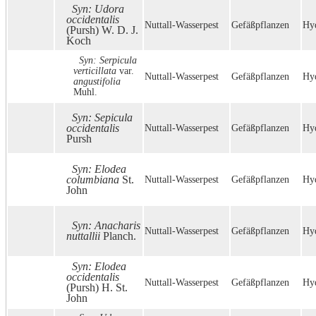
Syn: Udora
occidentalis
Nuttall-Wasserpest
Gefäßpflanzen
Hyd
(Pursh) W. D. J.
Koch
Syn: Serpicula
verticillata
var.
Nuttall-Wasserpest
Gefäßpflanzen
Hyd
angustifolia
Muhl.
Syn: Sepicula
occidentalis
Nuttall-Wasserpest
Gefäßpflanzen
Hyd
Pursh
Syn: Elodea
columbiana
St.
Nuttall-Wasserpest
Gefäßpflanzen
Hyd
John
Syn: Anacharis
Nuttall-Wasserpest
Gefäßpflanzen
Hyd
nuttallii
Planch.
Syn: Elodea
occidentalis
Nuttall-Wasserpest
Gefäßpflanzen
Hyd
(Pursh) H. St.
John