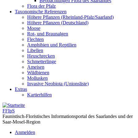
Beobachtungen Flora des Saarlandes
Flora der Pfalz
Taxonomische Referenzen
Höhere Pflanzen (Rheinland-Pfalz/Saarland)
Höhere Pflanzen (Deutschland)
Moose
Rot- und Braunalgen
Flechten
Amphibien und Reptilien
Libellen
Heuschrecken
Schmetterlinge
Ameisen
Wildbienen
Mollusken
Invasive Neobiota (Unionsliste)
Extras
Kartierhilfen
FFIpS
Faunistisch-Floristisches Informationsportal des Saarlandes und der
Saar-Mosel-Region
Anmelden