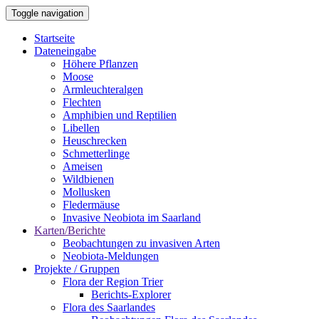
Direkt
Toggle navigation
zum
Inhalt
Startseite
Dateneingabe
Main
Höhere Pflanzen
navigation
Moose
Armleuchteralgen
Flechten
Amphibien und Reptilien
Libellen
Heuschrecken
Schmetterlinge
Ameisen
Wildbienen
Mollusken
Fledermäuse
Invasive Neobiota im Saarland
Karten/Berichte
Beobachtungen zu invasiven Arten
Neobiota-Meldungen
Projekte / Gruppen
Flora der Region Trier
Berichts-Explorer
Flora des Saarlandes