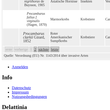
nigrithorax
de
Asiatische Hornisse
Insekten
Ves
Buysson, 1905
Procambarus
fallax f.
Marmorkrebs
Krebstiere
Ca
virginalis
(Hagen, 1870)
Procambarus
Roter
clarkii
Girard,
Amerikanischer
Krebstiere
Ca
1852
Sumpfkrebs
erste
vorherige
1
2
nächste
letzte
Quelle: Verordnung (EU) Nr. 1143/2014 über invasive Arten
Anmelden
Info
Datenschutz
Impressum
Nutzungsbedingungen
Delattinia