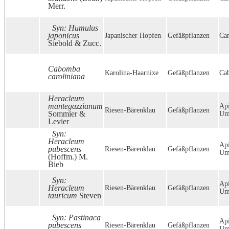
Merr.
Syn: Humulus
japonicus
Japanischer Hopfen
Gefäßpflanzen
Ca
Siebold & Zucc.
Cabomba
Karolina-Haarnixe
Gefäßpflanzen
Ca
caroliniana
Heracleum
mantegazzianum
Api
Riesen-Bärenklau
Gefäßpflanzen
Sommier &
Umb
Levier
Syn:
Heracleum
Api
pubescens
Riesen-Bärenklau
Gefäßpflanzen
Umb
(Hoffm.) M.
Bieb
Syn:
Api
Heracleum
Riesen-Bärenklau
Gefäßpflanzen
Umb
tauricum
Steven
Syn: Pastinaca
Api
pubescens
Riesen-Bärenklau
Gefäßpflanzen
Umb