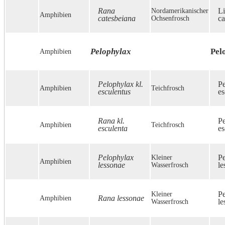
Rana
Nordamerikanischer
Li
Amphibien
catesbeiana
Ochsenfrosch
ca
Pelophylax
Pel
Amphibien
Pelophylax kl.
Pe
Amphibien
Teichfrosch
esculentus
es
Rana kl.
Pe
Amphibien
Teichfrosch
esculenta
es
Pelophylax
Kleiner
P
Amphibien
lessonae
Wasserfrosch
le
Kleiner
P
Amphibien
Rana lessonae
Wasserfrosch
le