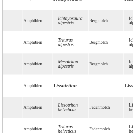
Ichthyosaura
Ic
Amphibien
Bergmolch
alpestris
al
Triturus
Ic
Amphibien
Bergmolch
alpestris
al
Mesotriton
Ic
Amphibien
Bergmolch
alpestris
al
Lissotriton
Lis
Amphibien
Lissotriton
Li
Amphibien
Fadenmolch
helveticus
he
Triturus
Li
Amphibien
Fadenmolch
helveticus
he