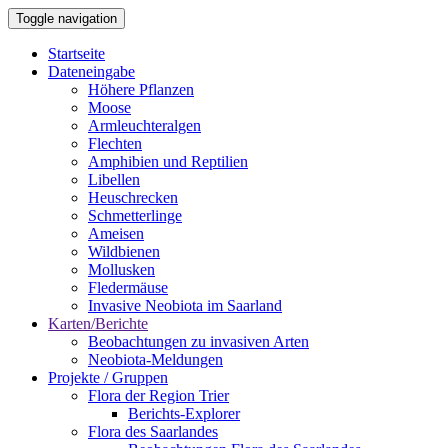
Direkt
Toggle navigation
zum
Inhalt
Startseite
Dateneingabe
Main
Höhere Pflanzen
navigation
Moose
Armleuchteralgen
Flechten
Amphibien und Reptilien
Libellen
Heuschrecken
Schmetterlinge
Ameisen
Wildbienen
Mollusken
Fledermäuse
Invasive Neobiota im Saarland
Karten/Berichte
Beobachtungen zu invasiven Arten
Neobiota-Meldungen
Projekte / Gruppen
Flora der Region Trier
Berichts-Explorer
Flora des Saarlandes