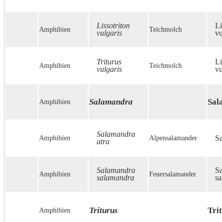
Lissotriton
Li
Amphibien
Teichmolch
vulgaris
vu
Triturus
Li
Amphibien
Teichmolch
vulgaris
vu
Salamandra
Sal
Amphibien
Salamandra
Amphibien
Alpensalamander
Sa
atra
Salamandra
S
Amphibien
Feuersalamander
salamandra
s
Triturus
Tri
Amphibien