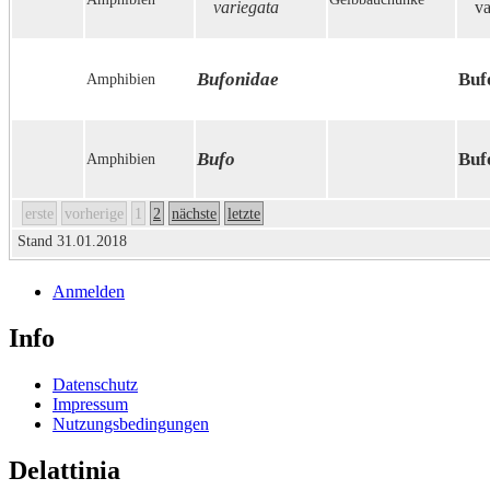
variegata
va
Bufonidae
Buf
Amphibien
Bufo
Buf
Amphibien
erste
vorherige
1
2
nächste
letzte
Stand 31.01.2018
Anmelden
Info
Datenschutz
Impressum
Nutzungsbedingungen
Delattinia