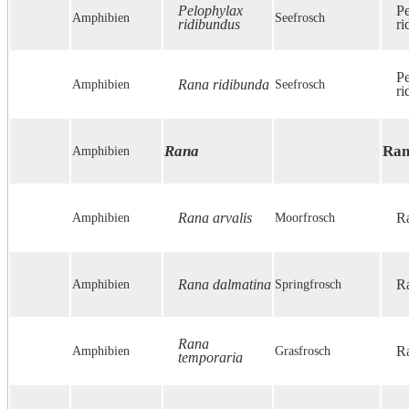
Pelophylax
P
Amphibien
Seefrosch
ridibundus
ri
P
Amphibien
Rana ridibunda
Seefrosch
ri
Rana
Ra
Amphibien
Amphibien
Rana arvalis
Moorfrosch
Ra
Amphibien
Rana dalmatina
Springfrosch
Ra
Rana
Amphibien
Grasfrosch
Ra
temporaria