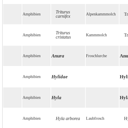
Triturus
Amphibien
Alpenkammmolch
Tr
carnifex
Triturus
Amphibien
Kammmolch
Tr
cristatus
Anura
Anu
Amphibien
Froschlurche
Hylidae
Hyl
Amphibien
Hyla
Hyl
Amphibien
Amphibien
Hyla arborea
Laubfrosch
Hy