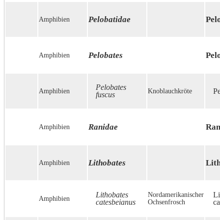
Pelobatidae
Pel
Amphibien
Pelobates
Pel
Amphibien
Pelobates
Amphibien
Knoblauchkröte
Pe
fuscus
Ranidae
Ran
Amphibien
Lithobates
Lit
Amphibien
Lithobates
Nordamerikanischer
Li
Amphibien
catesbeianus
Ochsenfrosch
ca