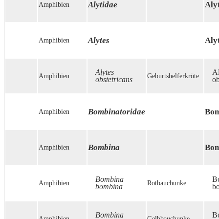
Alytidae
Aly
Amphibien
Alytes
Aly
Amphibien
Alytes
Al
Amphibien
Geburtshelferkröte
obstetricans
ob
Bombinatoridae
Bom
Amphibien
Bombina
Bom
Amphibien
Bombina
B
Amphibien
Rotbauchunke
bombina
b
Bombina
B
Amphibien
Gelbbauchunke