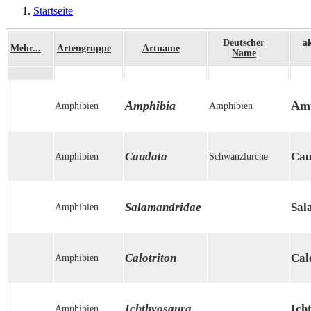
User
Startseite
account
Pfadnavigation
menu
Deutscher
a
Mehr...
Artengruppe
Artname
Name
Amphibia
Amp
Amphibien
Amphibien
Caudata
Cau
Amphibien
Schwanzlurche
Salamandridae
Sal
Amphibien
Calotriton
Cal
Amphibien
Ichthyosaura
Ich
Amphibien