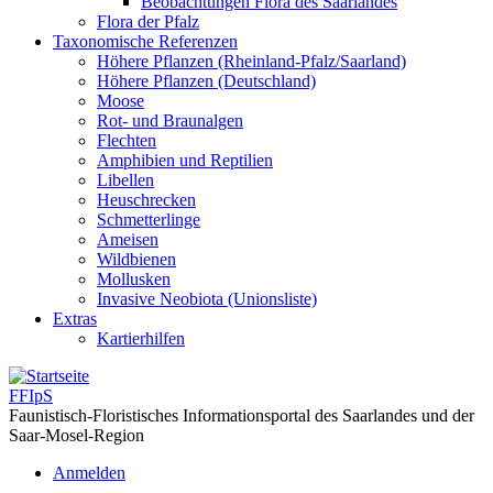
Beobachtungen Flora des Saarlandes
Flora der Pfalz
Taxonomische Referenzen
Höhere Pflanzen (Rheinland-Pfalz/Saarland)
Höhere Pflanzen (Deutschland)
Moose
Rot- und Braunalgen
Flechten
Amphibien und Reptilien
Libellen
Heuschrecken
Schmetterlinge
Ameisen
Wildbienen
Mollusken
Invasive Neobiota (Unionsliste)
Extras
Kartierhilfen
FFIpS
Faunistisch-Floristisches Informationsportal des Saarlandes und der
Saar-Mosel-Region
Anmelden