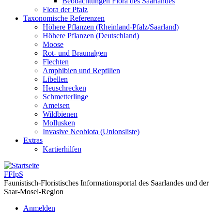
Beobachtungen Flora des Saarlandes
Flora der Pfalz
Taxonomische Referenzen
Höhere Pflanzen (Rheinland-Pfalz/Saarland)
Höhere Pflanzen (Deutschland)
Moose
Rot- und Braunalgen
Flechten
Amphibien und Reptilien
Libellen
Heuschrecken
Schmetterlinge
Ameisen
Wildbienen
Mollusken
Invasive Neobiota (Unionsliste)
Extras
Kartierhilfen
FFIpS
Faunistisch-Floristisches Informationsportal des Saarlandes und der
Saar-Mosel-Region
Anmelden