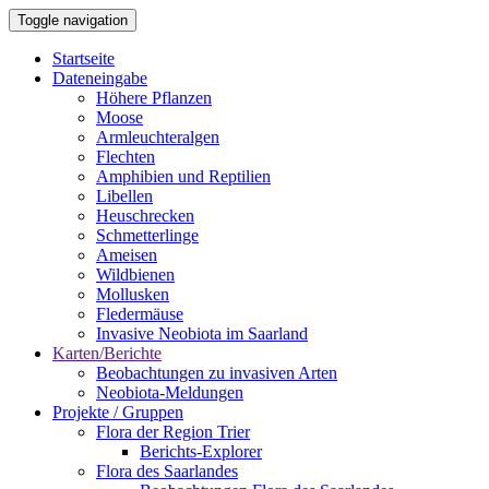
Direkt
Toggle navigation
zum
Inhalt
Startseite
Dateneingabe
Main
Höhere Pflanzen
navigation
Moose
Armleuchteralgen
Flechten
Amphibien und Reptilien
Libellen
Heuschrecken
Schmetterlinge
Ameisen
Wildbienen
Mollusken
Fledermäuse
Invasive Neobiota im Saarland
Karten/Berichte
Beobachtungen zu invasiven Arten
Neobiota-Meldungen
Projekte / Gruppen
Flora der Region Trier
Berichts-Explorer
Flora des Saarlandes