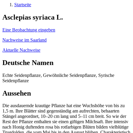
User
Startseite
account
Pfadnavigation
Asclepias syriaca L.
menu
Eine Beobachtung eingeben
Nachweise im Saarland
Aktuelle Nachweise
Deutsche Namen
Echte Seidenpflanze, Gewöhnliche Seidenpflanze, Syrische
Seidenpflanze
Aussehen
Die ausdauernde krautige Pflanze hat eine Wuchshöhe von bis zu
1,5 m. Ihre Blätter sind gegenständig am aufrechten, behaarten
Stängel angeordnet, 10–20 cm lang und 5–11 cm breit. So wie der
Rest der Pflanze enthalten sie einen giftigen Milchsaft. Ihre intensiv
nach Honig duftenden rosa bis rotfarbigen Blüten bilden vielblütige
Trugdolden, die vom Mai bis in den August blühen. Charakteristisch